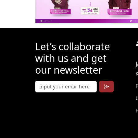
our newsletter
K
F
F
© Copyright
2026 . All Rights
Reserved.