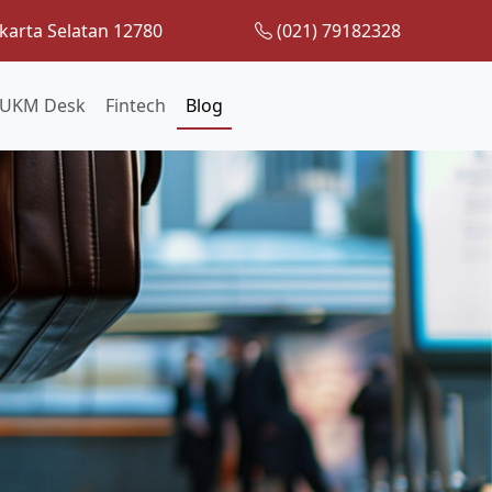
karta Selatan 12780
(021) 79182328
UKM Desk
Fintech
Blog