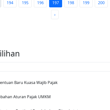
194
195
196
197
198
199
200
›
ilihan
etentuan Baru Kuasa Wajib Pajak
erubahan Aturan Pajak UMKM