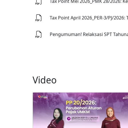
Tax Point Mei 2026_PMK 28/2026: Ke
Tax Point April 2026_PER-3/PJ/2026:
Pengumuman! Relaksasi SPT Tahunan
Video
Previous
Let’s collaborate
with us and get